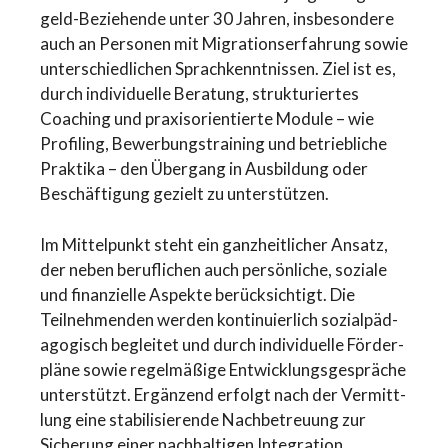
geld-Bezie­hen­de unter 30 Jahren, insbe­son­de­re
auch an Personen mit Migra­ti­ons­er­fah­rung sowie
unter­schied­li­chen Sprach­kennt­nis­sen. Ziel ist es,
durch indivi­du­el­le Beratung, struk­tu­rier­tes
Coaching und praxis­ori­en­tier­te Module – wie
Profiling, Bewer­bungs­trai­ning und betrieb­li­che
Praktika – den Übergang in Ausbil­dung oder
Beschäf­ti­gung gezielt zu unterstützen.
Im Mittel­punkt steht ein ganzheit­li­cher Ansatz,
der neben beruf­li­chen auch persön­li­che, soziale
und finan­zi­el­le Aspekte berück­sich­tigt. Die
Teilneh­men­den werden konti­nu­ier­lich sozial­päd­
ago­gisch begleitet und durch indivi­du­el­le Förder­
plä­ne sowie regel­mä­ßi­ge Entwick­lungs­ge­sprä­che
unter­stützt. Ergänzend erfolgt nach der Vermitt­
lung eine stabi­li­sie­ren­de Nachbe­treu­ung zur
Sicherung einer nachhal­ti­gen Integration.