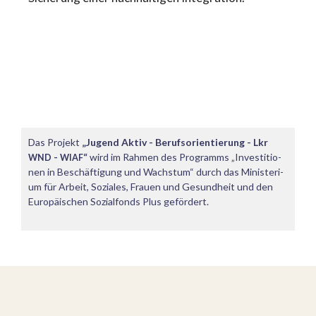
Das Projekt
„Jugend Aktiv - Berufs­ori­en­tie­rung - Lkr
-
“
wird im Rahmen des Programms „Inves­ti­tio­
WND
WIAF
nen in Beschäf­ti­gung und Wachstum“ durch das Minis­te­ri­
um für Arbeit, Soziales, Frauen und Gesund­heit und den
Europäi­schen Sozial­fonds Plus gefördert.